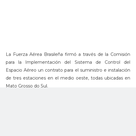
La Fuerza Aérea Brasileña firmó a través de la Comisión
para la Implementación del Sistema de Control del
Espacio Aéreo un contrato para el suministro e instalación
de tres estaciones en el medio oeste, todas ubicadas en
Mato Grosso do Sul.
Las estaciones utilizan radares primarios y secundarios, con
lo que podrán identificar aeronaves que vuelen bajo, que
es una estrategia muy común en el tráfico aéreo.
La instalación de los nuevos equipos permitirá mejorar la