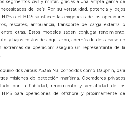
los segmentos civil y militar, gracias a una amplia gama de
cesidades del país. Por su versatilidad, potencia y bajos
H125 o el H145 satisfacen las exigencias de los operadores
ros, rescates, ambulancia, transporte de carga externa o
, entre otras. Estos modelos saben conjugar rendimiento,
nto, y bajos costos de adquisición, además de destacarse en
es extremas de operación" aseguró un representante de la
.
quirió dos Airbus AS365 N3, conocidos como Dauphin, para
tras misiones de detección marítima. Operadores privados
o por la fiabilidad, rendimiento y versatilidad de los
ho H145 para operaciones de offshore y próximamente de