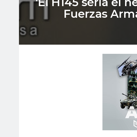
'El H145 sería el h
Fuerzas Arma