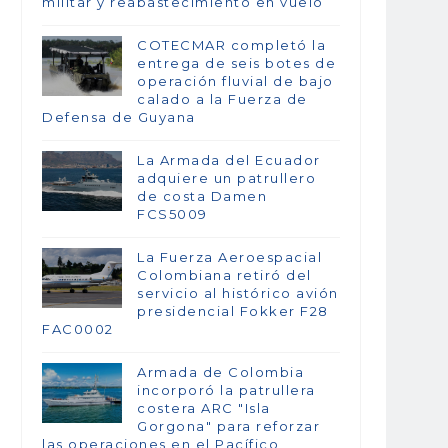
militar y reabastecimiento en vuelo
COTECMAR completó la
entrega de seis botes de
operación fluvial de bajo
calado a la Fuerza de
Defensa de Guyana
La Armada del Ecuador
adquiere un patrullero
de costa Damen
FCS5009
La Fuerza Aeroespacial
Colombiana retiró del
servicio al histórico avión
presidencial Fokker F28
FAC0002
Armada de Colombia
incorporó la patrullera
costera ARC "Isla
Gorgona" para reforzar
las operaciones en el Pacífico