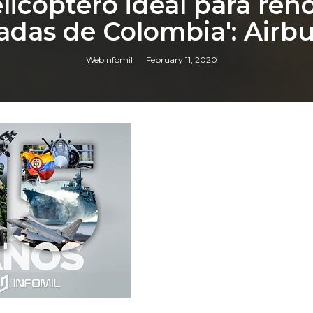
elicóptero ideal para reno
das de Colombia': Airbu
Webinfomil
February 11, 2020