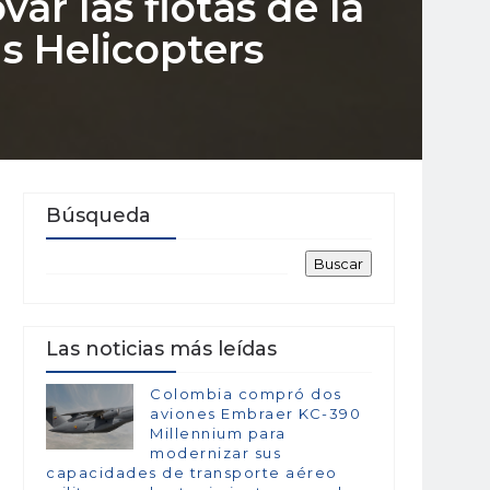
var las flotas de la
s Helicopters
Búsqueda
Las noticias más leídas
Colombia compró dos
aviones Embraer KC-390
Millennium para
modernizar sus
capacidades de transporte aéreo