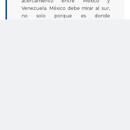
acercamiento entre México y
Venezuela. México debe mirar al sur,
no solo porque es donde
pertenecemos, sino porque nuestro
futuro y prosperidad están ligados”
destacó el subsecretario de relaciones
exteriores Reyes Zúñiga.
Finalmente, agradeció la iniciativa y colaboración de las
autoridades de los tres niveles de gobierno, de la
Embajada de Venezuela en México, así como a los
miembros de la Asociación de Empresarios Venezolanos
en México
Por su parte Luis Federico Bertrand Rubio, director general
y administrador aeroportuario del AIT, dijo que “Venezuela
es un pueblo hermano, a la par de resaltar la reactivación