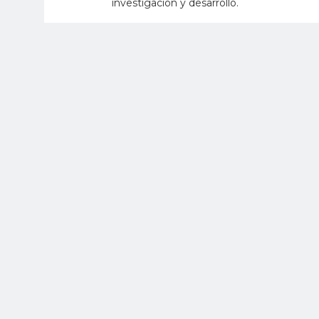
investigación y desarrollo.
Por otra parte, el Director de Thales e
desarrollo de sistemas de información 
seguridad, acotó que “la Industria Militar
que es un orgullo aliarnos con ellos por
que Thales trabaja actualmente para el se