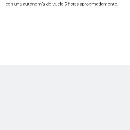
con una autonomía de vuelo 5 horas aproximadamente.
Este avance tecnológico, que funcionará en el marco del
eje de control y prevención del plan de choque ‘El que la
hace la paga’, Más cerca del ciudadano, tiene el objetivo
de mantener las condiciones de convivencia y seguridad
ciudadana, también como parte de la misionalidad