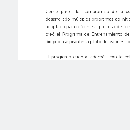
Como parte del compromiso de la comp
desarrollado múltiples programas ab initio
adoptado para referirse al proceso de for
creó el Programa de Entrenamiento de P
dirigido a aspirantes a piloto de aviones 
El programa cuenta, además, con la cola
ubicada en Francia. Tras completar 
entrenamiento para conseguir la capacita