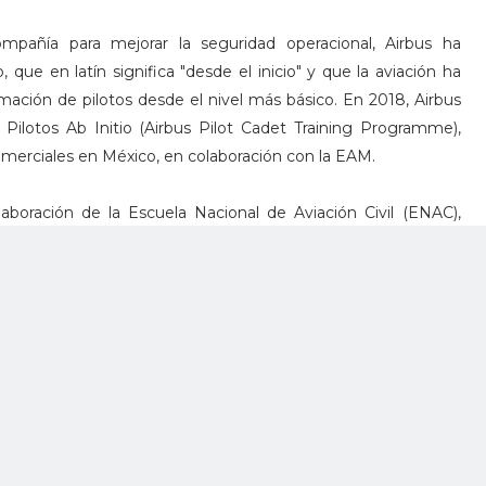
añía para mejorar la seguridad operacional, Airbus ha
, que en latín significa "desde el inicio" y que la aviación ha
mación de pilotos desde el nivel más básico. En 2018, Airbus
ilotos Ab Initio (Airbus Pilot Cadet Training Programme),
comerciales en México, en colaboración con la EAM.
boración de la Escuela Nacional de Aviación Civil (ENAC),
este primer programa, los cadetes pueden continuar su
ción como pilotos del A320.