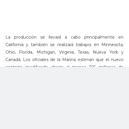
La producción se llevará a cabo principalmente en
California y también se realizará trabajos en Minnesota,
Ohio, Florida, Michigan, Virginia, Texas, Nueva York y
Canadá. Los oficiales de la Marina estiman que el nuevo
contrato modificado ahorra al menos 395 millones de
dólares en comparación con el contrato otorgado
anteriormente al permitir que ambos programen la
producción futura de aviones, dijo Boeing en otro
comunicado de prensa.
"Este contrato multianual proporcionará ahorros
significativos para los contribuyentes y la Armada de los
EE. UU. Al mismo tiempo que proporcionará la capacidad