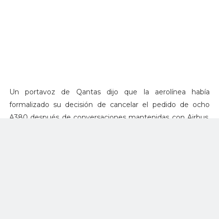
Un portavoz de Qantas dijo que la aerolínea había
formalizado su decisión de cancelar el pedido de ocho
A380 después de conversaciones mantenidas con Airbus.
"Estos aviones no han formado parte de los planes de red
y flota de la aerolínea durante algún tiempo", dijo el
portavoz de la compañía.
Qantas cuenta con 12 aviones A380 en su flota y el
portavoz dijo que continuará con sus planes de renovación
a partir de mediados de este año, y que los aviones