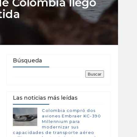
de Colombia llegó
tida
Búsqueda
Las noticias más leídas
Colombia compró dos
aviones Embraer KC-390
Millennium para
modernizar sus
capacidades de transporte aéreo