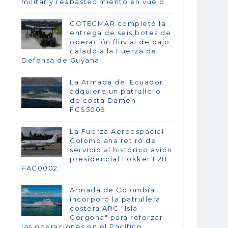
militar y reabastecimiento en vuelo
COTECMAR completó la
entrega de seis botes de
operación fluvial de bajo
calado a la Fuerza de
Defensa de Guyana
La Armada del Ecuador
adquiere un patrullero
de costa Damen
FCS5009
La Fuerza Aeroespacial
Colombiana retiró del
servicio al histórico avión
presidencial Fokker F28
FAC0002
Armada de Colombia
incorporó la patrullera
costera ARC "Isla
Gorgona" para reforzar
las operaciones en el Pacífico