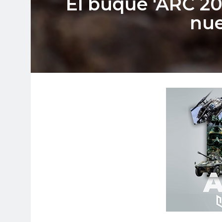
El buque 'ARC 20
nue