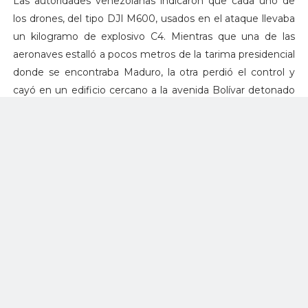
Las autoridades venezolanas indicaron que cada uno de
los drones, del tipo DJI M600, usados en el ataque llevaba
un kilogramo de explosivo C4. Mientras que una de las
aeronaves estalló a pocos metros de la tarima presidencial
donde se encontraba Maduro, la otra perdió el control y
cayó en un edificio cercano a la avenida Bolívar detonado
contra el primer piso de un edificio.
Los actos de posesión
Diez Jefes de Estado, el Primer Ministro de Curazao y
delegaciones de 17 países, han confirmado –hasta el
momento- su asistencia a la ceremonia de posesión del
presidente de Colombia, Iván Duque, y la vicepresidenta
Marta Lucía Ramírez. También estará presente el Cuerpo
Diplomático acreditado en Colombia y representantes de
los organismos internacionales.