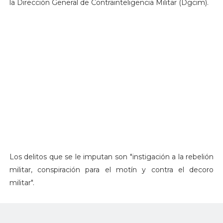
la Dirección General de Contrainteligencia Militar (Dgcim).
Los delitos que se le imputan son "instigación a la rebelión
militar, conspiración para el motín y contra el decoro
militar".
La “Operación Armagedón” presuntamente estaba dirigida
por el capitán de navío Luis Humberto de la Sotta Quiroga,