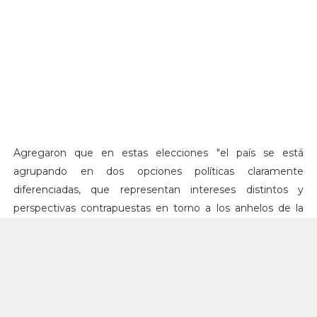
Agregaron que en estas elecciones "el país se está
agrupando en dos opciones políticas claramente
diferenciadas, que representan intereses distintos y
perspectivas contrapuestas en torno a los anhelos de la
paz, cambio y esperanza de muchos colombianos".
Además, indicaron que en la segunda vuelta "la
competencia será mucho más desigual que en la primera.
Habrá que competir con el establecimiento, con las