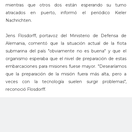
mientras que otros dos están esperando su turno
atracados en puerto, informó el periódico Kieler
Nachrichten.
Jens Flosdorff, portavoz del Ministerio de Defensa de
Alemania, comentó que la situación actual de la flota
submarina del país "obviamente no es buena" y que el
organismo esperaba que el nivel de preparación de estas
embarcaciones para misiones fuese mayor. "Desearíamos
que la preparación de la misión fuera más alta, pero a
veces con la tecnología suelen surgir problemas",
reconoció Flosdorff.
Un total de 10 submarinos Tipo 212 fueron construidos por
Howaldtswerke-Deutsche Werft AG (HDW) para la Marina
Alemana y la Armada Italiana entre los años 2002 y 2015.