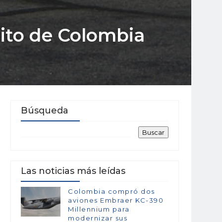
cito de Colombia
Búsqueda
Las noticias más leídas
Colombia compró dos
aviones Embraer KC-390
Millennium para
modernizar sus