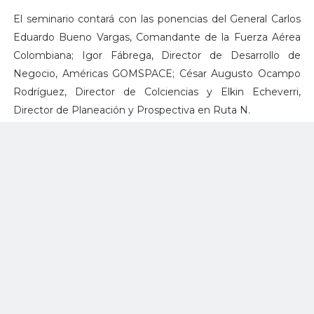
El seminario contará con las ponencias del General Carlos
Eduardo Bueno Vargas, Comandante de la Fuerza Aérea
Colombiana; Igor Fábrega, Director de Desarrollo de
Negocio, Américas GOMSPACE; César Augusto Ocampo
Rodríguez, Director de Colciencias y Elkin Echeverri,
Director de Planeación y Prospectiva en Ruta N.
“Este evento reunirá las oportunidades para el campo
espacial, para la industria, para los emprendedores y
también para el desarrollo en el conocimiento de los
nuevos retos espaciales para el país”, manifestó el Capitán
Gerson Ricardo Jaimes Parada.
Las personas podrán ingresar al seminario con la boleta de
la F-AIR Colombia 2017. Adicionalmente, encontrarán
“nuevas oportunidades de realizar actividades de
Networking sobre Ciencia, Tecnología, Innovación y