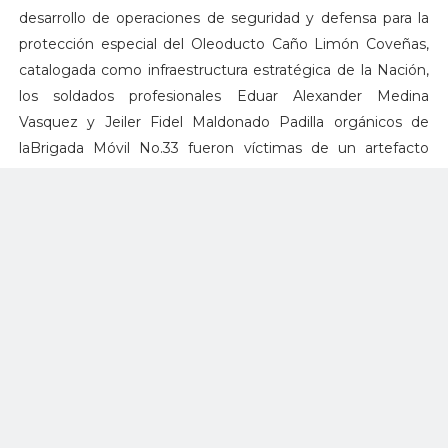
desarrollo de operaciones de seguridad y defensa para la
protección especial del Oleoducto Caño Limón Coveñas,
catalogada como infraestructura estratégica de la Nación,
los soldados profesionales Eduar Alexander Medina
Vasquez y Jeiler Fidel Maldonado Padilla orgánicos de
laBrigada Móvil No.33 fueron víctimas de un artefacto
explosivo improvisado, tipo mina antipersonal, instalada por
el Frente Héctor del ELN", expresó el comando de la
Fuerza de Tarea Vulcano.
La Segunda División del Ejército reforzó las operaciones en
la zona para dar con el paradero de los responsables.
"Con este acto terrorista, el ELN se encuentra inmerso en
la tipificación de los delitos de utilización de medios y
métodos de guerra ilícitos , homicidio en persona
protegida, afectación al medio ambiente y actos de