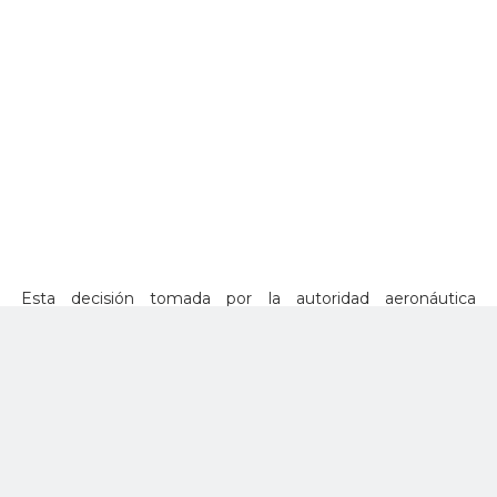
Esta decisión tomada por la autoridad aeronáutica
colombiana contrasta con los documentos oficiales
publicados en el Sistema de Contratación Pública (SECOP)
del Gobierno Nacional, que ordenaba realizar una licitación
pública con el objeto de contratar los servicios de un
operador logístico que organizara la próxima versión de la
feria en la ciudad de Cali.