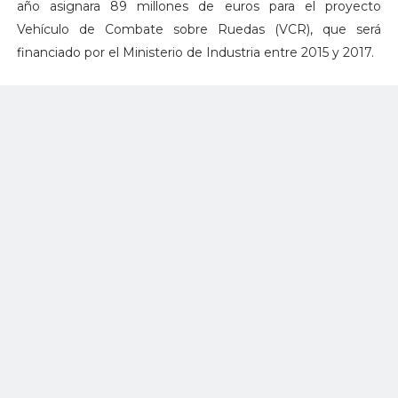
año asignara 89 millones de euros para el proyecto
Vehículo de Combate sobre Ruedas (VCR), que será
financiado por el Ministerio de Industria entre 2015 y 2017.
El nuevo 8×8 reemplazará al viejo BMR (Blindado Medio
sobre Ruedas), que tuvo que ser sustituido
provisionalmente por el BAE Systems Nyala RG-31 y el
Iveco LMV para proporcionar mayor protección a la tropas
desplegadas en Afganistán contra artefactos explosivos
improvisados.
Si bien los detalles no se han dado a conocer por el
Ministerio de Defensa, se espera que el pedido inicial de
los nuevos vehículos sean transportes de tropas y las
versiones de exploración y comando, dejando versiones
más especializadas para los contratos posteriores.