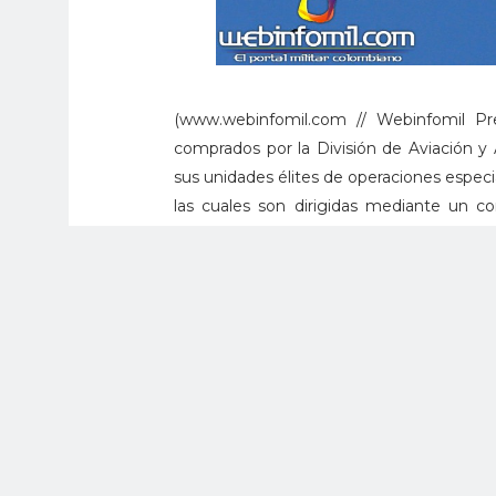
(www.webinfomil.com // Webinfomil Pre
comprados por la División de Aviación y
sus unidades élites de operaciones espec
las cuales son dirigidas mediante un c
aviones, indetectables desde tierra, está
Con este sistema se pueden obtener imág
de las tropas en las operaciones de comb
comandantes de las Brigadas y Batallones
Los drones RQ-11B Raven B, llamados Sis
interior del Ejército, son fabricados
bastante a un avión de aeromodelismo. S
y están equipados con visores infrarrojos