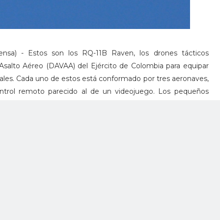
nsa) - Estos son los RQ-11B Raven, los drones tácticos
 Asalto Aéreo (DAVAA) del Ejército de Colombia para equipar
iales. Cada uno de estos está conformado por tres aeronaves,
ontrol remoto parecido al de un videojuego. Los pequeños
n equipados con cámaras de visión diurna y nocturna.
enes en tiempo real, lo cual ayuda a mejorar la efectividad
ate, convirtiéndose en una herramienta fundamental para los
.
tema Aéreo No Tripulado para Maniobra Terrestre (SANMT) al
 por la empresa estadounidense Aeroviroment. Se asemejan
u lanzamiento se realiza a mano, sin necesidad de catapulta
 y cámaras de video de alta resolución con visión nocturna. Es