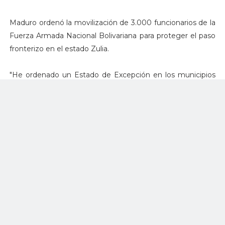
Maduro ordenó la movilización de 3.000 funcionarios de la
Fuerza Armada Nacional Bolivariana para proteger el paso
fronterizo en el estado Zulia.
"He ordenado un Estado de Excepción en los municipios
Guajira, Mara y Almirante Padilla", añadió Maduro. El
mandatario señaló que estos municipios "son objeto de un
ataque inclemente de grupos irregulares, paramilitares,
delincuentes".
"Ya anunciaremos más decisiones con respecto a otros
municipios del estado Zulia", agregó Maduro.
Maduro reiteró su llamado al diálogo a Colombia, basados
en el respeto y la paz, para solventar la situación en la
frontera común.