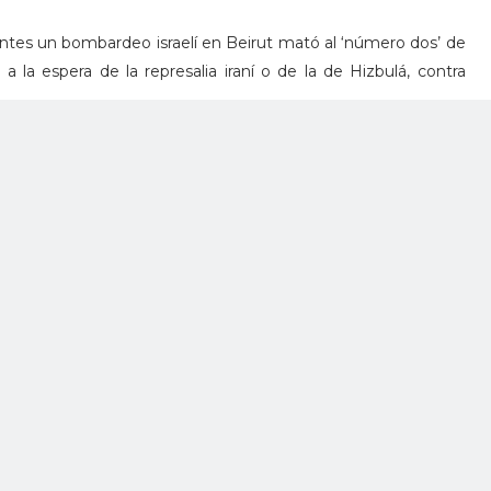
tes un bombardeo israelí en Beirut mató al ‘número dos’ de
 la espera de la represalia iraní o de la de Hizbulá, contra
operaciones de Israel en Gaza y la importancia de mitigar el
00 personas murieron el sábado cuando el Ejército de Israel
a Franja, que servía como refugio para desplazados por la
 controla el enclave palestino.