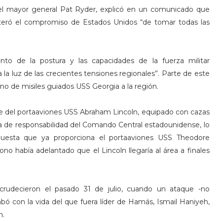
 el mayor general Pat Ryder, explicó en un comunicado que
teró el compromiso de Estados Unidos “de tomar todas las
nto de la postura y las capacidades de la fuerza militar
a luz de las crecientes tensiones regionales”. Parte de este
o de misiles guiados USS Georgia a la región.
e del portaaviones USS Abraham Lincoln, equipado con cazas
rea de responsabilidad del Comando Central estadounidense, lo
uesta que ya proporciona el portaaviones USS Theodore
o había adelantado que el Lincoln llegaría al área a finales
ecrudecieron el pasado 31 de julio, cuando un ataque -no
abó con la vida del que fuera líder de Hamás, Ismail Haniyeh,
n.