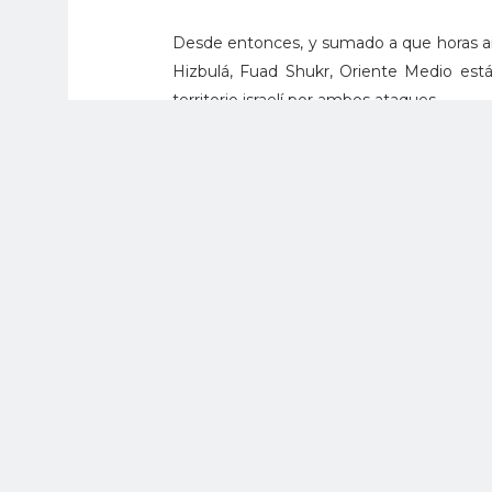
Desde entonces, y sumado a que horas an
Hizbulá, Fuad Shukr, Oriente Medio está a
territorio israelí por ambos ataques.
Austin y Gallant también discutieron las 
daño a los civiles, después que más de 1
bombardeó una escuela en el norte de l
guerra, según informó el grupo Hamás, que