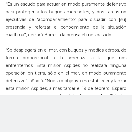
“Es un escudo para actuar en modo puramente defensivo
para proteger a los buques mercantes, y dos tareas no
ejecutivas de ‘acompañamiento’ para disuadir con [su]
presencia y reforzar el conocimiento de la situación
marítima”, declaró Borrell a la prensa el mes pasado.
“Se desplegará en el mar, con buques y medios aéreos, de
forma proporcional a la amenaza a la que nos
enfrentemos. Esta misión Aspides no realizará ninguna
operación en tierra, sólo en el mar, en modo puramente
defensivo”, añadió. “Nuestro objetivo es establecer y lanzar
esta misión Aspides, a más tardar el 19 de febrero. Espero
y estoy seguro de que así será. Lo haremos. Los Estados
miembros están firmemente comprometidos a ello. No
todos participarán, pero nadie va a obstaculizarlo”.
Aunque Estados Unidos ha llevado a cabo numerosos