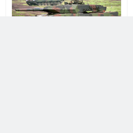
Francia y Alemania apoyaría a Ucrania si Trump se posesiona
presidente en noviembre
Búsqueda