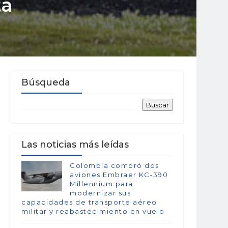
tá
Búsqueda
Las noticias más leídas
Colombia compró dos
aviones Embraer KC-390
Millennium para
modernizar sus
capacidades de transporte aéreo
militar y reabastecimiento en vuelo