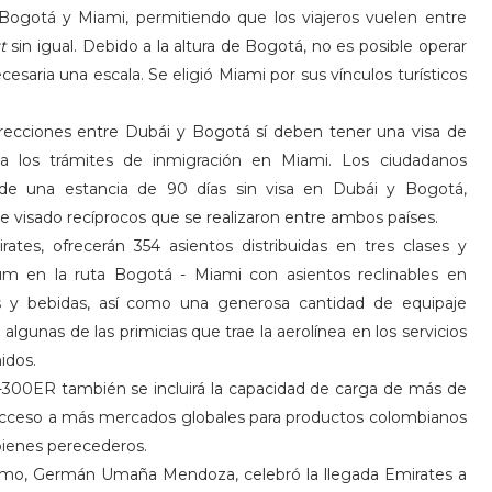
Bogotá y Miami, permitiendo que los viajeros vuelen entre
t
sin igual. Debido a la altura de Bogotá, no es posible operar
cesaria una escala. Se eligió Miami por sus vínculos turísticos
recciones entre Dubái y Bogotá sí deben tener una visa de
o a los trámites de inmigración en Miami. Los ciudadanos
 de una estancia de 90 días sin visa en Dubái y Bogotá,
e visado recíprocos que se realizaron entre ambos países.
es, ofrecerán 354 asientos distribuidas en tres clases y
ium en la ruta Bogotá - Miami con asientos reclinables en
as y bebidas, así como una generosa cantidad de equipaje
algunas de las primicias que trae la aerolínea en los servicios
idos.
7-300ER también se incluirá la capacidad de carga de más de
 acceso a más mercados globales para productos colombianos
bienes perecederos.
rismo, Germán Umaña Mendoza, celebró la llegada Emirates a