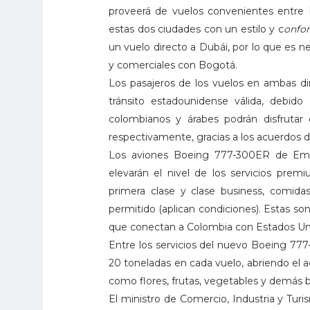
proveerá de vuelos convenientes entre 
estas dos ciudades con un estilo y c
onfor
un vuelo directo a Dubái, por lo que es ne
y comerciales con Bogotá.
Los pasajeros de los vuelos en ambas di
tránsito estadounidense válida, debid
colombianos y árabes podrán disfrutar
respectivamente, gracias a los acuerdos d
Los aviones Boeing 777-300ER de Emirat
elevarán el nivel de los servicios prem
primera clase y clase business, comid
permitido (aplican condiciones). Estas son 
que conectan a Colombia con Estados Un
Entre los servicios del nuevo Boeing 77
20 toneladas en cada vuelo, abriendo el
como flores, frutas, vegetables y demás 
El ministro de Comercio, Industria y Tu