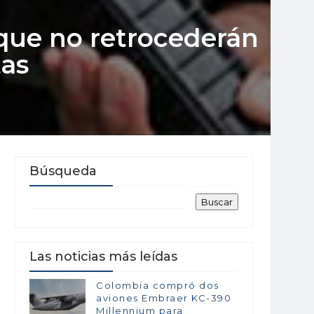
que no retrocederán
tas
Búsqueda
Las noticias más leídas
Colombia compró dos
aviones Embraer KC-390
Millennium para