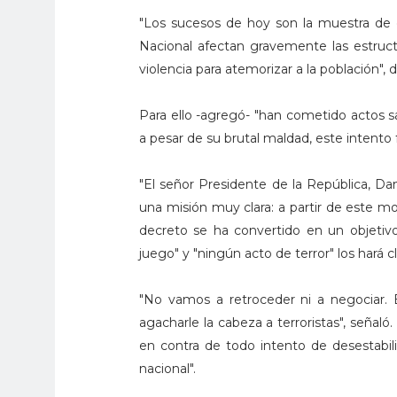
"Los sucesos de hoy son la muestra de 
Nacional afectan gravemente las estruc
violencia para atemorizar a la población", di
Para ello -agregó- "han cometido actos sa
a pesar de su brutal maldad, este intento f
"El señor Presidente de la República, Dan
una misión muy clara: a partir de este m
decreto se ha convertido en un objetivo 
juego" y "ningún acto de terror" los hará c
"No vamos a retroceder ni a negociar. E
agacharle la cabeza a terroristas", seña
en contra de todo intento de desestabili
nacional".