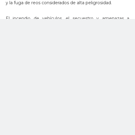
y la fuga de reos considerados de alta peligrosidad.
El incendio de vehículos, el secuestro y amenazas a
agentes de policía y penitenciarios, ataques con explosivos
y la irrupción de un grupo armado a un canal de televisión
de la ciudad de Guayaquil, desbordó la situación en
Ecuador, que este martes vivió una jornada de terror que
dejó unos ocho muertos.