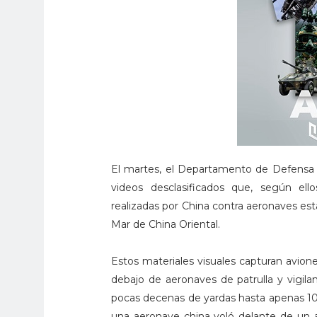
El martes, el Departamento de Defensa d
videos desclasificados que, según ello
realizadas por China contra aeronaves es
Mar de China Oriental.
Estos materiales visuales capturan avio
debajo de aeronaves de patrulla y vigil
pocas decenas de yardas hasta apenas 10 
una aeronave china voló delante de un 