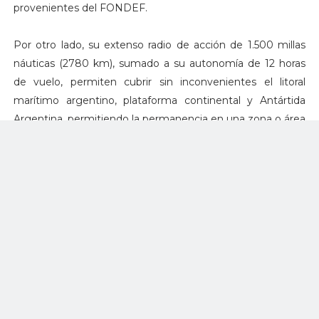
provenientes del FONDEF.
Por otro lado, su extenso radio de acción de 1.500 millas
náuticas (2780 km), sumado a su autonomía de 12 horas
de vuelo, permiten cubrir sin inconvenientes el litoral
marítimo argentino, plataforma continental y Antártida
Argentina, permitiendo la permanencia en una zona o área
determinada por períodos prolongados. Su capacidad de
operar en todo tipo de clima permite la operación desde
cualquier base y aeropuerto del litoral marítimo, lo que
facilita su presencia en una área determinada en un
período de tiempo relativamente corto, fundamental para
una búsqueda SAR (Search & Rescue - Búsqueda y
Rescate).
Además, la aeronave cuenta con diferentes sensores de
búsqueda, como radares y sistemas de cámaras, asociados