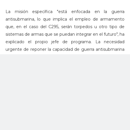
La misión específica "está enfocada en la guerra
antisubmarina, lo que implica el empleo de armamento
que, en el caso del C295, serán torpedos u otro tipo de
sistemas de armas que se puedan integrar en el futuro", ha
explicado el propio jefe de programa. La necesidad
urgente de reponer la capacidad de guerra antisubmarina
en aviones —algunos helicópteros de la Armada ya
cuentan con ella— hace que el armamento para "cazar y
destruir el sumergible" estará integrado en la aeronave
desde el primer ejemplar de la serie.
Más allá del armamento a bordo lo que sí está claro es que
estos aviones incorporarán un "avanzado sistema de
detección acústica, un detector de anomalías magnéticas,
un radar de apertura sintética, un sistema de observación
electroóptico e infrarrojo y un sistema de autoprotección