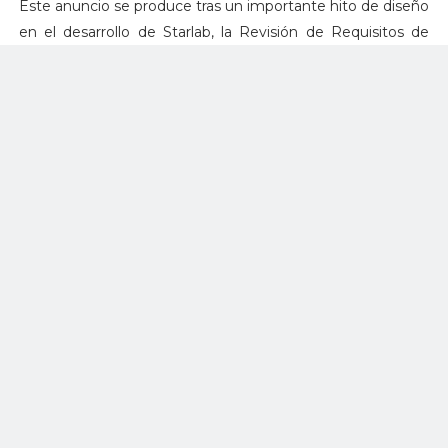
Este anuncio se produce tras un importante hito de diseño
en el desarrollo de Starlab, la Revisión de Requisitos de
Sistemas (SRR), que sirve de referencia para los principales
sistemas espaciales, la preparación técnica y la capacidad
para cumplir los requisitos de misión y seguridad de la
NASA. La SRR de Starlab, se completó en junio de 2023 en
coordinación con el equipo del Programa para el Desarrollo
Comercial LEO de la NASA.
"Hoy se da un gran paso adelante para el futuro de los
destinos espaciales comerciales", continúa Kuta. "Estamos
orgullosos de contar con la confianza de la NASA para
construir el sustituto de la ISS, una asociación que amplía
el ecosistema de Starlab a las agencias espaciales
mundiales, y un equipo impulsado por la misión y dedicado
a reimaginar el futuro."