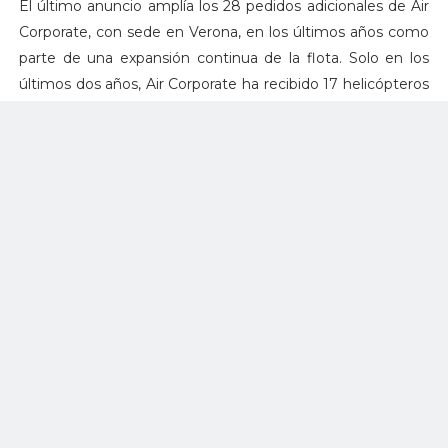
El último anuncio amplía los 28 pedidos adicionales de Air
Corporate, con sede en Verona, en los últimos años como
parte de una expansión continua de la flota. Solo en los
últimos dos años, Air Corporate ha recibido 17 helicópteros
Airbus, incluido el primero de dos H135 bimotor.
Los helicópteros Airbus han estado volando en Italia
durante 50 años y la compañía es un actor clave en el
mercado italiano de helicópteros con 90 clientes y una
flota de más de 240 helicópteros en servicio.