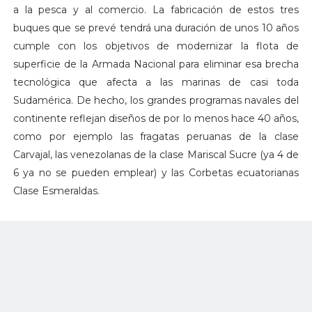
a la pesca y al comercio. La fabricación de estos tres
buques que se prevé tendrá una duración de unos 10 años
cumple con los objetivos de modernizar la flota de
superficie de la Armada Nacional para eliminar esa brecha
tecnológica que afecta a las marinas de casi toda
Sudamérica. De hecho, los grandes programas navales del
continente reflejan diseños de por lo menos hace 40 años,
como por ejemplo las fragatas peruanas de la clase
Carvajal, las venezolanas de la clase Mariscal Sucre (ya 4 de
6 ya no se pueden emplear) y las Corbetas ecuatorianas
Clase Esmeraldas.
Torreta de 12,7 mm de Indumil
El POC 93 es el nuevo diseño derivado de las unidades
Fassmer OPV 80. Se trata de un patrullero de alta mar
cuyo aumento de tamaño y tonelaje le permite incluir