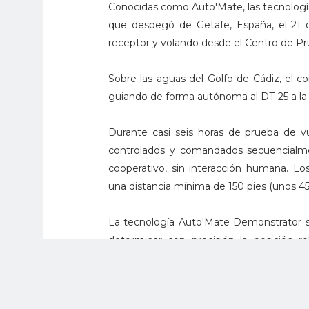
Conocidas como Auto'Mate, las tecnologí
que despegó de Getafe, España, el 21 
receptor y volando desde el Centro de Pr
Sobre las aguas del Golfo de Cádiz, el c
guiando de forma autónoma al DT-25 a la 
Durante casi seis horas de prueba de v
controlados y comandados secuencialment
cooperativo, sin interacción humana. Lo
una distancia mínima de 150 pies (unos 4
La tecnología Auto'Mate Demonstrator se 
determinar con precisión la posición rel
receptor; la Comunicación Intra-Vuelo en
entre los diferentes activos, aumentan
control cooperativo para proporcionar 