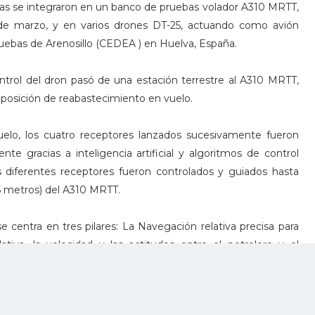
as se integraron en un banco de pruebas volador A310 MRTT,
de marzo, y en varios drones DT-25, actuando como avión
uebas de Arenosillo (CEDEA ) en Huelva, España.
ontrol del dron pasó de una estación terrestre al A310 MRTT,
posición de reabastecimiento en vuelo.
uelo, los cuatro receptores lanzados sucesivamente fueron
e gracias a inteligencia artificial y algoritmos de control
s diferentes receptores fueron controlados y guiados hasta
5 metros) del A310 MRTT.
centra en tres pilares: La Navegación relativa precisa para
ativa, la velocidad y las actitudes entre el petrolero y el
tre plataformas para permitir el intercambio de información
do la autonomía del sistema de sistemas; y Algoritmos de
funcionalidades de orientación, coordinación, consenso y