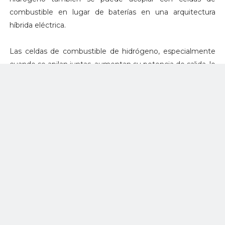
combustible en lugar de baterías en una arquitectura
híbrida eléctrica.
Las celdas de combustible de hidrógeno, especialmente
cuando se apilan juntas, aumentan su potencia de salida, lo
que permite la escalabilidad. Además, un motor impulsado
por celdas de combustible de hidrógeno produce cero
emisiones de NOx o estelas, lo que ofrece beneficios
adicionales de descarbonización.
Airbus ha estado explorando las posibilidades de los
sistemas de propulsión de pilas de combustible para la
aviación durante algún tiempo. En octubre de 2020, Airbus
creó Aerostack, una empresa conjunta con ElringKlinger,
una empresa con más de 20 años de experiencia como
proveedor de componentes y sistemas de pilas de
combustible.