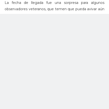
La fecha de llegada fue una sorpresa para algunos
observadores veteranos, que temen que pueda avivar aún
más una situación ya peligrosa en Europa. El anuncio se
produjo días antes de que la OTAN iniciara su ejercicio
nuclear anual, conocido como "Steadfast Noon" y luego
que Rusia realizara un ejercicio nuclear que el Kremlin
describió como una simulación de un “ataque nuclear
masivo” en represalia por un ataque nuclear contra Rusia.
La B61 es una familia de bombas nucleares que se
desarrolló por primera vez a principios de la década de
1960 y se demostró inicialmente en pruebas nucleares
subterráneas en Nevada. Se han desarrollado una docena
de versiones a lo largo de las décadas y la mayoría de ellas
se han retirado desde entonces.
El Programa de Extensión de Vida B61-12 de $ 10 mil