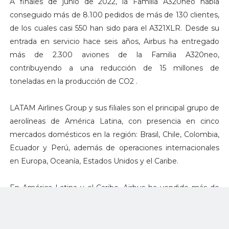
A finales de junio de 2022, la Familia A320neo había
conseguido más de 8.100 pedidos de más de 130 clientes,
de los cuales casi 550 han sido para el A321XLR. Desde su
entrada en servicio hace seis años, Airbus ha entregado
más de 2.300 aviones de la Familia A320neo,
contribuyendo a una reducción de 15 millones de
toneladas en la producción de CO2 .
LATAM Airlines Group y sus filiales son el principal grupo de
aerolíneas de América Latina, con presencia en cinco
mercados domésticos en la región: Brasil, Chile, Colombia,
Ecuador y Perú, además de operaciones internacionales
en Europa, Oceanía, Estados Unidos y el Caribe.
En América Latina y el Caribe, Airbus ha vendido más de
1.100 aviones, tiene una cartera de pedidos de más de 500
y cuenta con más de 700 en funcionamiento en toda la
región, lo que representa casi el 60 por ciento de la cuota