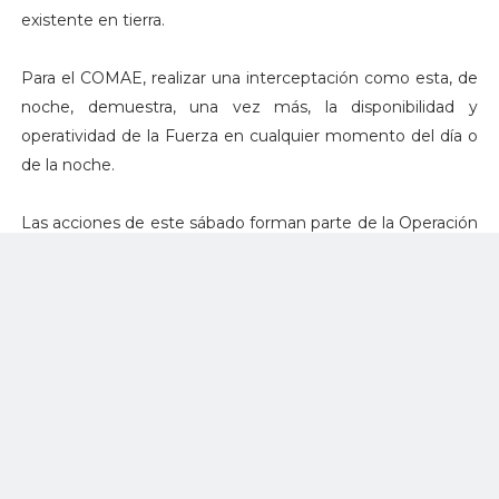
existente en tierra.
Para el COMAE, realizar una interceptación como esta, de
noche, demuestra, una vez más, la disponibilidad y
operatividad de la Fuerza en cualquier momento del día o
de la noche.
Las acciones de este sábado forman parte de la Operación
Ostium para frenar actos ilícitos en el espacio aéreo
brasileño, en la que actúan conjuntamente la FAB y los
Organismos de Seguridad Pública, en cumplimiento del
Decreto nº 5.144, de 16 de julio de 2004.