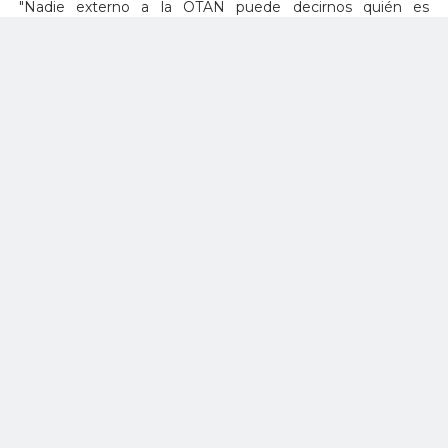
"Nadie externo a la OTAN puede decirnos quién es
miembro o no", dijo también al término de la reunión.
Suecia y Finlandia reiteran su derecho a entrar en la OTAN,
después de ser amenazadas por Rusia.
Webinfomil.com Actualidad, Seguridad y Defensa.