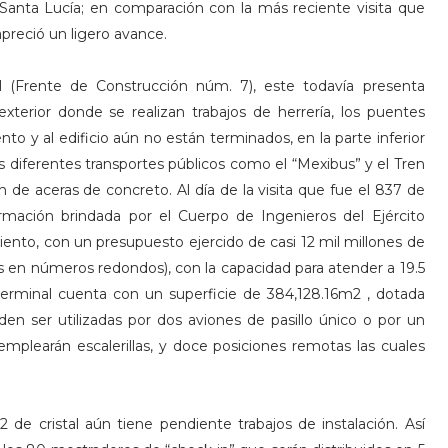
anta Lucía; en comparación con la más reciente visita que
apreció un ligero avance.
al (Frente de Construcción núm. 7), este todavía presenta
exterior donde se realizan trabajos de herrería, los puentes
o y al edificio aún no están terminados, en la parte inferior
s diferentes transportes públicos como el “Mexibus” y el Tren
n de aceras de concreto. Al día de la visita que fue el 837 de
rmación brindada por el Cuerpo de Ingenieros del Ejército
iento, con un presupuesto ejercido de casi 12 mil millones de
 en números redondos), con la capacidad para atender a 19.5
o terminal cuenta con un superficie de 384,128.16m2 , dotada
en ser utilizadas por dos aviones de pasillo único o por un
mplearán escalerillas, y doce posiciones remotas las cuales
de cristal aún tiene pendiente trabajos de instalación. Así