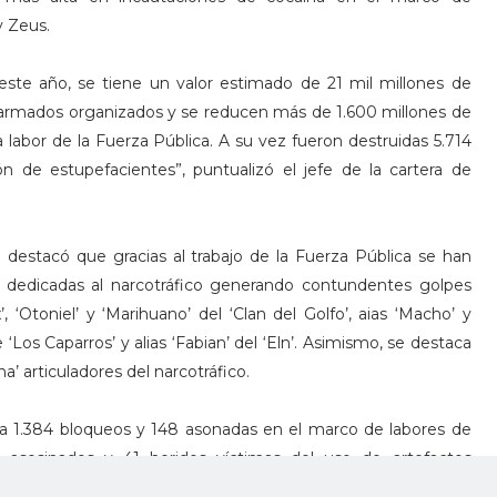
y Zeus.
ste año, se tiene un valor estimado de 21 mil millones de
s armados organizados y se reducen más de 1.600 millones de
a labor de la Fuerza Pública. A su vez fueron destruidas 5.714
ón de estupefacientes”, puntualizó el jefe de la cartera de
destacó que gracias al trabajo de la Fuerza Pública se han
as dedicadas al narcotráfico generando contundentes golpes
, ‘Otoniel’ y ‘Marihuano’ del ‘Clan del Golfo’, aias ‘Macho’ y
e ‘Los Caparros’ y alias ‘Fabian’ del ‘Eln’. Asimismo, se destaca
a’ articuladores del narcotráfico.
tra 1.384 bloqueos y 148 asonadas en el marco de labores de
s asesinados y 41 heridos víctimas del uso de artefactos