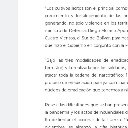
"Los cultivos ilícitos son el principal com
crecimiento y fortalecimiento de las or
generando, no solo violencia en los terri
ministro de Defensa, Diego Molano Aponte
Cuatro Vientos, al Sur de Bolívar, para ha
que hizo el Gobierno en conjunto con la F
“Bajo las tres modalidades de erradic
terrestre) y la realizada por los soldad
atacar toda la cadena del narcotráfico;
proceso de erradicación para ya culminar 
núcleos de erradicación que tenemos a niv
Pese a las dificultades que se han presen
la pandemia y los actos delincuenciales 
fin de limitar el accionar de la Fuerza P
diciembre, se alcanzó la cifra histór