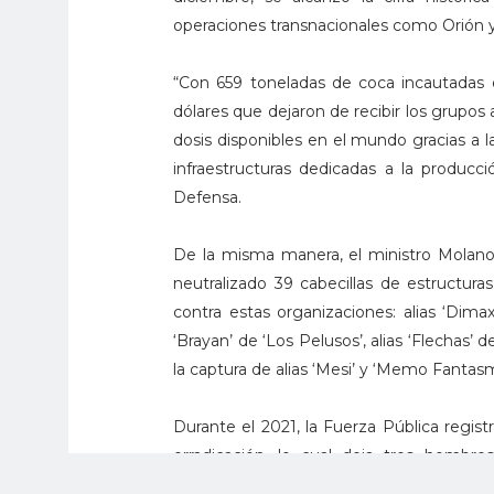
operaciones transnacionales como Orión 
“Con 659 toneladas de coca incautadas e
dólares que dejaron de recibir los grupo
dosis disponibles en el mundo gracias a l
infraestructuras dedicadas a la producci
Defensa.
De la misma manera, el ministro Molano 
neutralizado 39 cabecillas de estructur
contra estas organizaciones: alias ‘Dimax’
‘Brayan’ de ‘Los Pelusos’, alias ‘Flechas’ d
la captura de alias ‘Mesi’ y ‘Memo Fantasm
Durante el 2021, la Fuerza Pública regis
erradicación, lo cual deja tres hombre
explosivos y francotiradores.