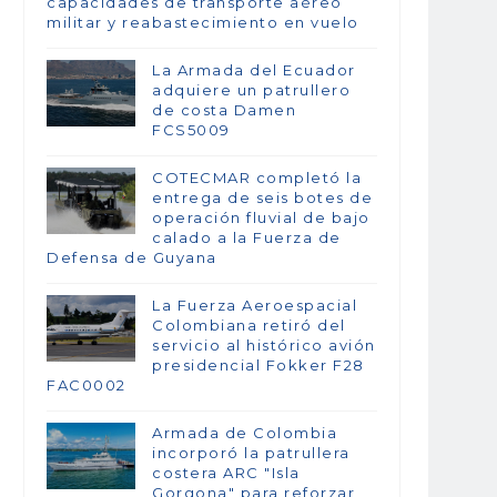
capacidades de transporte aéreo
militar y reabastecimiento en vuelo
La Armada del Ecuador
adquiere un patrullero
de costa Damen
FCS5009
COTECMAR completó la
entrega de seis botes de
operación fluvial de bajo
calado a la Fuerza de
Defensa de Guyana
La Fuerza Aeroespacial
Colombiana retiró del
servicio al histórico avión
presidencial Fokker F28
FAC0002
Armada de Colombia
incorporó la patrullera
costera ARC "Isla
Gorgona" para reforzar