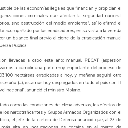
bustible de las economías ilegales que financian y propician el
ganizaciones criminales que afectan la seguridad nacional
torios, sino destrucción del medio ambiente”, así lo afirmó el
 acompañado por los erradicadores, en su visita a la vereda
cer un balance final previo al cierre de la erradicación manual
uerza Pública.
ación llevadas a cabo este año: manual, PECAT (aspersión
os, vamos a cumplir una parte muy importante del proceso de
 103.100 hectáreas erradicadas a hoy, y mañana seguirá otro
este año (…), estamos hoy desplegados en todo el país con 11
el nacional”, anunció el ministro Molano.
tado como las condiciones del clima adversas, los efectos de
de los narcotraficantes y Grupos Armados Organizados con el
ública, el jefe de la cartera de Defensa anunció que, al 23 de
ica más alta en incautaciones de cocaína en el marco de