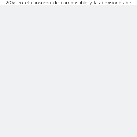
20% en el consumo de combustible y las emisiones de
CO2. La versión A321XLR proporciona una extensión de
rango adicional a 4.700 nm. Esto le da al A321XLR un
tiempo de vuelo de hasta 11 horas, y los pasajeros se
benefician durante todo el viaje del galardonado interior
Airspace de Airbus, que trae la última tecnología de cabina
a la Familia A320.
Con este pedido, ACG apoya la iniciativa multimillonaria de
fondos ESG recientemente lanzada por Airbus que
contribuirá a la inversión en proyectos de desarrollo de la
aviación sostenible.