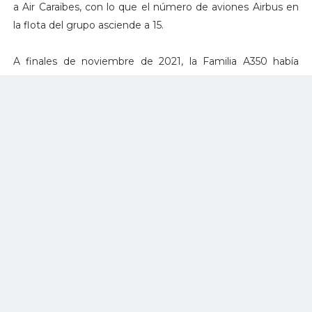
a Air Caraïbes, con lo que el número de aviones Airbus en
la flota del grupo asciende a 15.
A finales de noviembre de 2021, la Familia A350 había
recibido 913 pedidos en firme de 49 clientes de todo el
mundo.