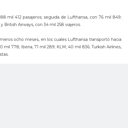
n 88 mil 412 pasajeros; seguida de Lufthansa, con 76 mil 849;
 y British Airways, con 34 mil 258 viajeros.
rimeros ocho meses, en los cuales Lufthansa transportó hacia
0 mil 778; Iberia, 71 mil 289; KLM, 40 mil 836; Turkish Airlines,
stas.
 externó que, de acuerdo con las Official Airlines Guide, para
rways y la también aerolínea británica Tui Airways, tienen
Vallarta, 365 vuelos que representan una oferta de 110 mil
stima una derrama de 123 millones 663 mil dólares en ese
nto corresponde a Tui Airways y el restante 39 por ciento a