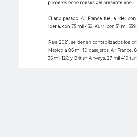
primeros ocho meses del presente año.
El año pasado, Air France fue la líder co
Iberia, con 75 mil 452; KLM, con 51 mil 559;
Para 2021, se tienen contabilizados los p
México a 86 mil 10 pasajeros; Air France, 8
35 mil 126; y British Airways, 27 mil 419 turi
Finalmente, el secretario Torruco Marqués
el último trimestre de 2021, British Ai
programados a la CDMX, Cancún y Puerto 
992 asientos de avión, con lo que se e
periodo de octubre a diciembre.
“De este volumen de asientos, 61 por cie
British Airways”, puntualizó.