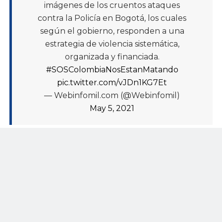
imágenes de los cruentos ataques
contra la Policía en Bogotá, los cuales
según el gobierno, responden a una
estrategia de violencia sistemática,
organizada y financiada.
#SOSColombiaNosEstanMatando
pic.twitter.com/vJDn1KG7Et
— Webinfomil.com (@Webinfomil)
May 5, 2021
“El nivel de destrucción, de violencia, de ataque contra los
ciudadanos, contra nuestros bienes públicos contra nuestra
policía, es realmente insólito, lo que ocurrió con nuestros
uniformados es inadmisible”, expresó la alcaldesa Claudia
López.
“Yo le ruego a Bogotá y a Colombia que paremos, que