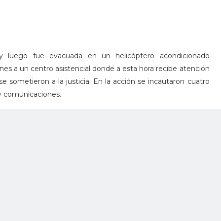
os y luego fue evacuada en un helicóptero acondicionado
nes a un centro asistencial donde a esta hora recibe atención
se sometieron a la justicia. En la acción se incautaron cuatro
 y comunicaciones.
tor, se habría presentado una serie de homicidios, tráfico de
iento forzado, conductas delictivas perpetrados por estos
aban perturbando la estabilidad y seguridad de la comunidad
nte los derechos humanos de la población civil.
do operaciones militares de manera sostenida en Antioquia,
ad de la población civil del departamento, combatiendo estas