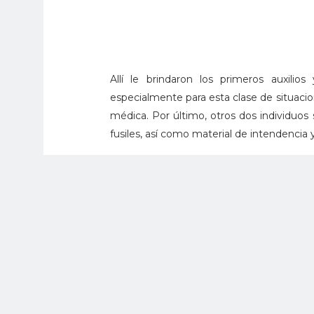
Allí le brindaron los primeros auxili
especialmente para esta clase de situacio
médica. Por último, otros dos individuos 
fusiles, así como material de intendencia
Cabe resaltar que previamente en este sec
estupefacientes, extorsiones y reclutam
grupos armados organizados, quienes est
del municipio, violando de forma permane
La Séptima División continuará realizan
con la finalidad de garantizar la segurid
estructuras al margen de la ley.