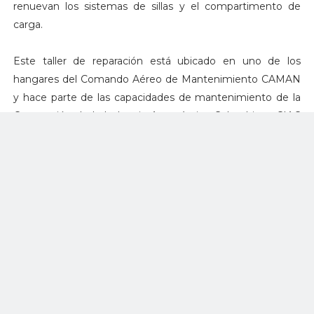
renuevan los sistemas de sillas y el compartimento de
carga.
Este taller de reparación está ubicado en uno de los
hangares del Comando Aéreo de Mantenimiento CAMAN
y hace parte de las capacidades de mantenimiento de la
Corporación de la Industria Aeronáutica Colombiana CIAC
S.A.
El Hércules que serásometido a este PDM fue recibido por
la Fuerza Aérea Colombiana (FAC) el pasado 6 de octubre
durante un acto encabezado por el Presidente de la
República, Iván Duque Márquez, efectuado en el
Comando Aéreo de Transporte Militar (Catam).
El avión de transporte táctico Lockheed Martin C-130
Hércules llegó a Colombia de segunda mano mediante el
Programa de Ventas de Artículos de Excedentes de