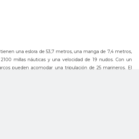
i tienen una eslora de 53,7 metros, una manga de 7,4 metros,
 2100 millas náuticas y una velocidad de 19 nudos. Con un
arcos pueden acomodar una tripulación de 25 marineros. El
uque incluye ametralladoras pesadas.
illero Hyundai Heavy Industries (HHI) y entraron en servicio
ios de la década de 1990 y fueron retirados del servicio en
tivamente.
e flota de barcos pesqueros chinos que amenaza el área
 de las más biodiversas del mundo, para pescar calamares