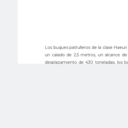
Los buques patrulleros de la clase Haeur
un calado de 2,5 metros, un alcance de
desplazamiento de 430 toneladas, los b
armamento con el que está equipado el b
Los barcos fueron construidos por el ast
con la Guardia Costera Coreana a princip
octubre de 2019 y enero de 2020 respec
Cada año, Ecuador enfrenta una enorm
alrededor de las Islas Galápagos, una