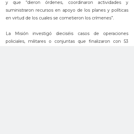
y que “dieron órdenes, coordinaron actividades y
suministraron recursos en apoyo de los planes y políticas
en virtud de los cuales se cometieron los crímenes”.
La Misión investigó dieciséis casos de operaciones
policiales, militares o conjuntas que finalizaron con 53
ejecuciones extrajudiciales y también indagó 2552
incidentes en los que se produjeron más de 5000 muertes
por parte de las fuerzas de seguridad,
El informe responsabiliza a dos fuerzas de seguridad – el
CICPC y las Fuerzas de Acción Especial (FAES) de la Policía
Nacional Bolivariana (PNB) – del 59% de las muertes
perpetradas en el período analizado y dice que también
cometieron las ejecuciones extrajudiciales documentadas.
Los expertos desatacan que “las FAES deben ser