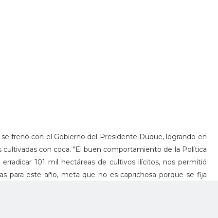
se frenó con el Gobierno del Presidente Duque, logrando en
s cultivadas con coca. “El buen comportamiento de la Política
erradicar 101 mil hectáreas de cultivos ilícitos, nos permitió
eas para este año, meta que no es caprichosa porque se fija
, en los cuales se tienen en cuenta la experiencia, la historia
sto, las capacidades de las distintas Fuerzas”, aseveró el