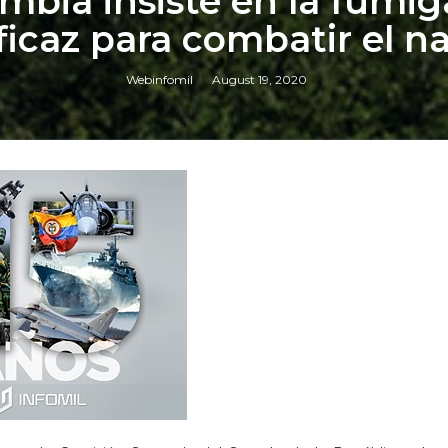
mbia insiste en la fumi
icaz para combatir el na
Webinfomil
August 19, 2020