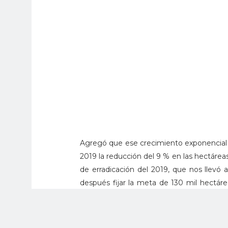
Agregó que ese crecimiento exponencial 
2019 la reducción del 9 % en las hectárea
de erradicación del 2019, que nos llevó a 
después fijar la meta de 130 mil hectár
después de estudios técnicos muy juiciosos
en materia de erradicación y, por supue
Ministro.