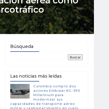
gación aérea como
rcotráfico
Búsqueda
Las noticias más leídas
Colombia compró dos
aviones Embraer KC-390
Millennium para
modernizar sus
capacidades de transporte aéreo
militar y reabastecimiento en vuelo