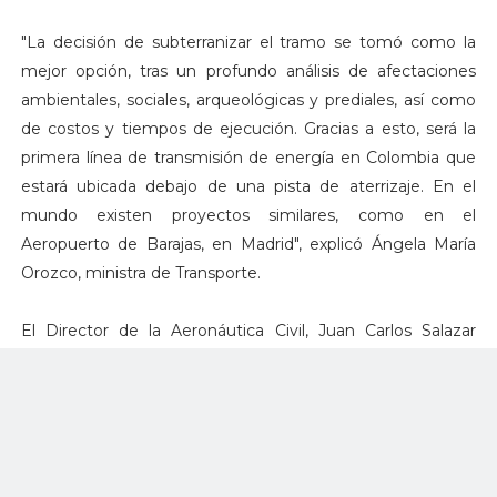
"La decisión de subterranizar el tramo se tomó como la
mejor opción, tras un profundo análisis de afectaciones
ambientales, sociales, arqueológicas y prediales, así como
de costos y tiempos de ejecución. Gracias a esto, será la
primera línea de transmisión de energía en Colombia que
estará ubicada debajo de una pista de aterrizaje. En el
mundo existen proyectos similares, como en el
Aeropuerto de Barajas, en Madrid", explicó Ángela María
Orozco, ministra de Transporte.
El Director de la Aeronáutica Civil, Juan Carlos Salazar
Gómez, afirmó que este nuevo paso hace parte de todas
las decisiones que se han tomado en estos 24 meses para
hacer realidad el Aeropuerto del Café, y que responden al
compromiso asumido con la región cafetera y con el país
por parte del Gobierno Nacional.